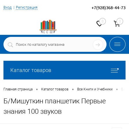
+7(928)368-44-73
Вход
Регистрация
0
0
Каталог товаров
•
•
•
Главная страница
Каталог товаров
Все Книги и Учебники
Б/Ми
Б/Мишуткин планшетик Первые
знания 100 звуков