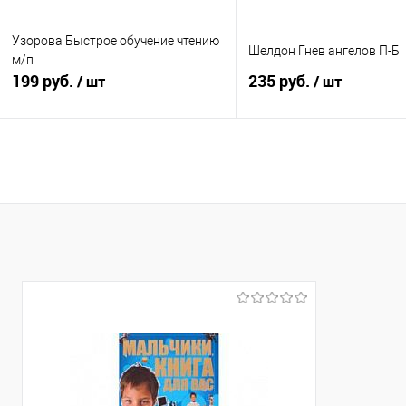
Узорова Быстрое обучение чтению
Шелдон Гнев ангелов П-Б
м/п
199 руб.
235 руб.
/ шт
/ шт
В корзину
В корзину
Купить в 1 клик
К сравнению
Купить в 1 клик
К с
В избранное
В наличии
В избранное
В н