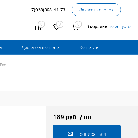
+7(928)368-44-73
Заказать звонок
0
0
0
В корзине
пока пусто
а
Доставка и оплата
Контакты
 Вас
189 руб.
/ шт
Подписаться