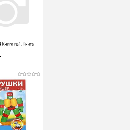
 Книга №1, Книга
т
одписаться
лик
К сравнению
Недоступно