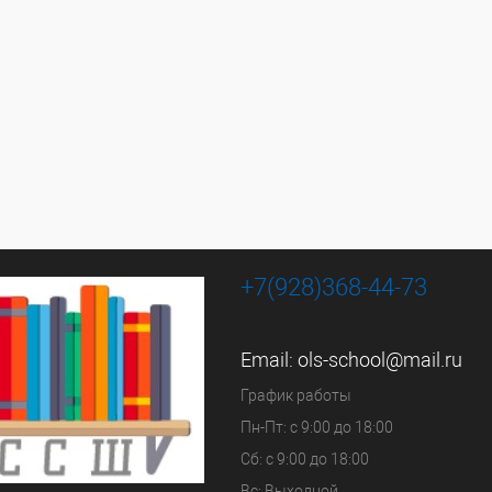
+7(928)368-44-73
Email:
ols-school@mail.ru
График работы
Пн-Пт: с 9:00 до 18:00
Сб: с 9:00 до 18:00
Вс: Выходной