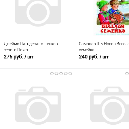
Джеймс Пятьдесят оттенков
Самовар ШБ Носов Весел
серого Покет
семейка
275 руб.
240 руб.
/ шт
/ шт
Подписаться
Подписатьс
Купить в 1 клик
К сравнению
Купить в 1 клик
К с
В избранное
Недоступно
В избранное
Нед