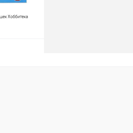
шек Хоббитека
одписаться
лик
К сравнению
Недоступно