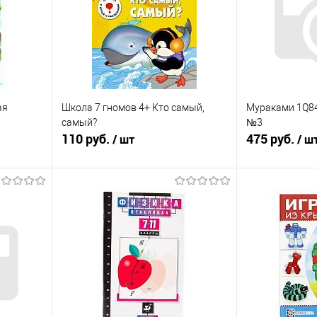
ая
Школа 7 гномов 4+ Кто самый,
Мураками 1Q84
самый?
№3
110 руб.
475 руб.
/ шт
/ ш
я
В корзину
П
равнению
Купить в 1 клик
К сравнению
Купить в 1 к
оступно
В избранное
В наличии
В избранное