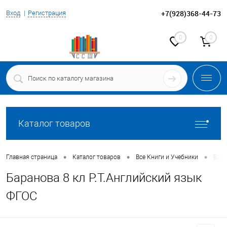
+7(928)368-44-73
Вход
Регистрация
0
0
Каталог товаров
•
•
•
Главная страница
Каталог товаров
Все Книги и Учебники
Бара
Баранова 8 кл Р.Т.Английский язык
ФГОС