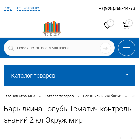
+7(928)368-44-73
Вход
Регистрация
0
0
Каталог товаров
•
•
•
Главная страница
Каталог товаров
Все Книги и Учебники
Бары
Барылкина Голубь Тематич контроль
знаний 2 кл Окруж мир