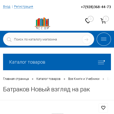
+7(928)368-44-73
Вход
Регистрация
0
0
Каталог товаров
•
•
•
Главная страница
Каталог товаров
Все Книги и Учебники
Батр
Батраков Новый взгляд на рак