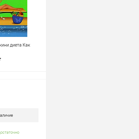
Недоступно
ини диета Как
т
В корзину
лик
К сравнению
В наличии
аличие
достаточно