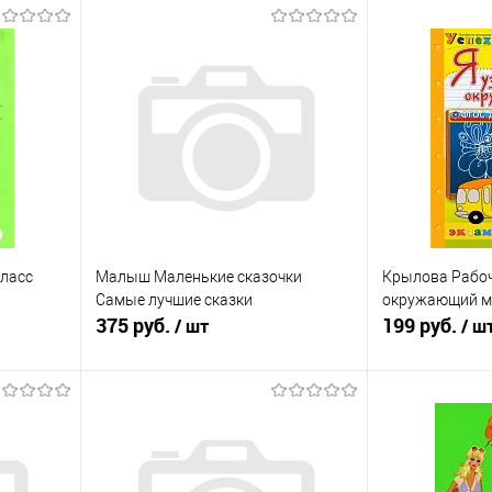
ласс
Малыш Маленькие сказочки
Крылова Рабоч
Самые лучшие сказки
окружающий ми
375 руб.
199 руб.
/ шт
/ ш
Подписаться
П
равнению
Купить в 1 клик
К сравнению
Купить в 1 к