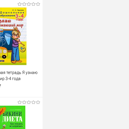
ая тетрадь Я узнаю
р 3-4 года
т
одписаться
лик
К сравнению