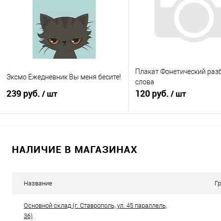
В избранное
В наличии
В избранное
В н
Плакат Фонетический раз
Эксмо Ежедневник Вы меня бесите!
слова
239 руб.
120 руб.
/ шт
/ шт
Подписаться
В корзину
НАЛИЧИЕ В МАГАЗИНАХ
Купить в 1 клик
К сравнению
Купить в 1 клик
К с
В избранное
Недоступно
В избранное
В н
Название
Г
Основной склад (г. Ставрополь, ул. 45 параллель,
36)