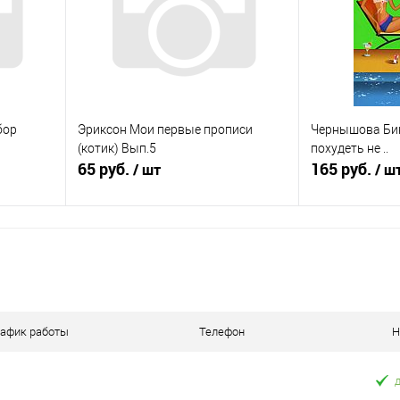
аличии
В избранное
Недоступно
В избранное
бор
Эриксон Мои первые прописи
Чернышова Бик
(котик) Вып.5
похудеть не ..
65 руб.
165 руб.
/ шт
/ ш
В корзину
равнению
Купить в 1 клик
К сравнению
Купить в 1 к
аличии
В избранное
В наличии
В избранное
рафик работы
Телефон
Н