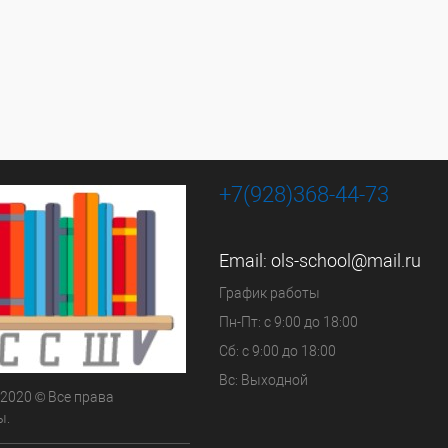
+7(928)368-44-73
Email:
ols-school@mail.ru
График работы
Пн-Пт: с 9:00 до 18:00
Сб: с 9:00 до 18:00
Вс: Выходной
 2020 © Все права
ы.