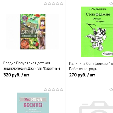
Владис Популярная детская
Калинина Сольфеджио 4 к
энциклопедия Джунгли Животные
Рабочая тетрадь
и птицы
320 руб.
270 руб.
/ шт
/ шт
В корзину
В корзину
Купить в 1 клик
К сравнению
Купить в 1 клик
К с