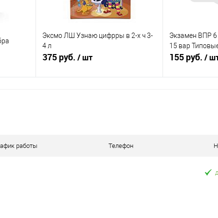
Эксмо ЛШ Узнаю цифрры в 2-х ч 3-
Экзамен ВПР 6
бра
4 л
15 вар Типовы
375 руб.
155 руб.
/ шт
/ ш
я
В корзину
П
равнению
Купить в 1 клик
К сравнению
Купить в 1 к
оступно
В избранное
В наличии
В избранное
рафик работы
Телефон
Н