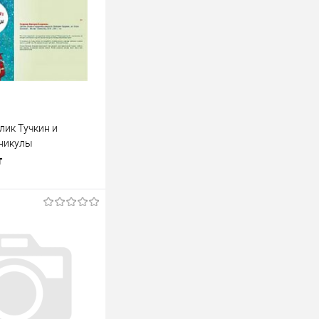
лик Тучкин и
никулы
т
В корзину
лик
К сравнению
В наличии