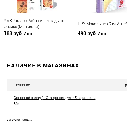
УМК 7 класс Рабочая тетрадь по
ПРУ Макарычев 9 кл Алге
физике (Минькова)
188 руб.
490 руб.
/ шт
/ шт
Подписаться
Подписатьс
НАЛИЧИЕ В МАГАЗИНАХ
Купить в 1 клик
К сравнению
Купить в 1 клик
К с
В избранное
Недоступно
В избранное
Нед
Название
Г
Основной склад (г. Ставрополь, ул. 45 параллель,
36)
загрузка карты...