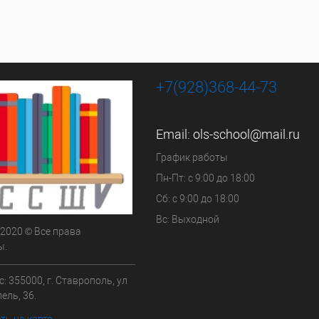
+7(928)368-44-73
Email:
ols-school@mail.ru
График работы
Пн-Пт: с 9:00 до 18:00
Сб: с 9:00 до 18:00
Вс: Выходной
 2020 © Все права
ы.
: 355000, г. Ставрополь, ул
ель, 36.