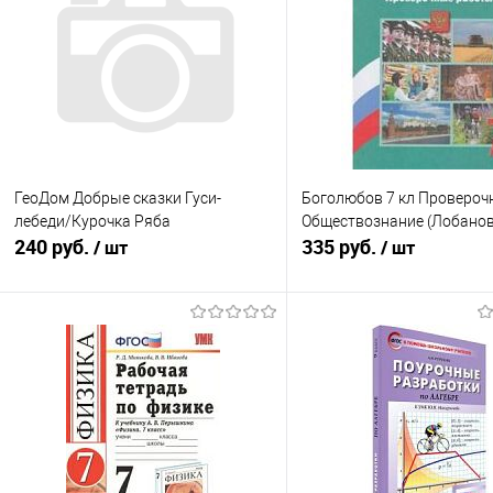
ГеоДом Добрые сказки Гуси-
Боголюбов 7 кл Провероч
лебеди/Курочка Ряба
Обществознание (Лобанов
240 руб.
335 руб.
/ шт
/ шт
В корзину
В корзину
Купить в 1 клик
К сравнению
Купить в 1 клик
К с
В избранное
В наличии
В избранное
В н