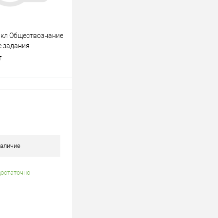
 кл Обществознание
е задания
т
одписаться
лик
К сравнению
Недоступно
аличие
достаточно