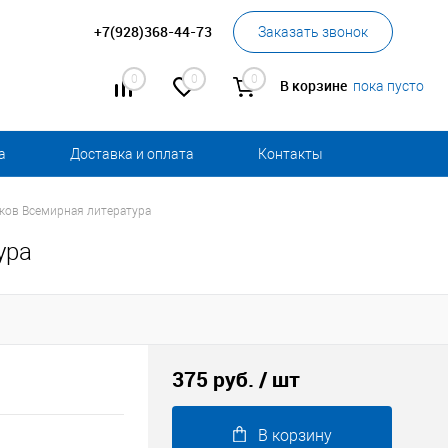
+7(928)368-44-73
Заказать звонок
0
0
0
В корзине
пока пусто
а
Доставка и оплата
Контакты
ков Всемирная литература
ура
375 руб.
/ шт
В корзину