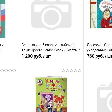
ные
Верещагина 5 класс Английский
Ледерман Свет
)
язык Просвещение Учебник часть 2
украденные ка
1 200 руб.
760 руб.
/ шт
/ ш
Подписаться
равнению
Купить в 1 клик
К сравнению
Купить в 1 к
аличии
В избранное
Недоступно
В избранное