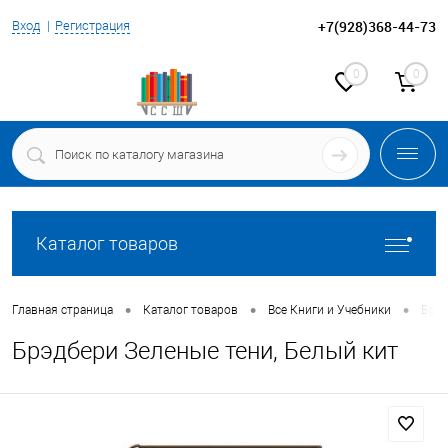
+7(928)368-44-73
Вход
Регистрация
0
0
Каталог товаров
•
•
•
Главная страница
Каталог товаров
Все Книги и Учебники
Брэд
Брэдбери Зеленые тени, Белый кит