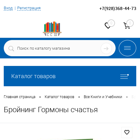
+7(928)368-44-73
Вход
Регистрация
0
0
Каталог товаров
•
•
•
Главная страница
Каталог товаров
Все Книги и Учебники
Брой
Бройнинг Гормоны счастья