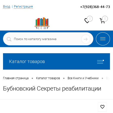
+7(928)368-44-73
Вход
Регистрация
0
0
Каталог товаров
•
•
•
Главная страница
Каталог товаров
Все Книги и Учебники
Бубн
Бубновский Секреты реабилитации