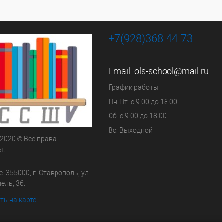
+7(928)368-44-73
Email:
ols-school@mail.ru
График работы
Пн-Пт: с 9:00 до 18:00
Сб: с 9:00 до 18:00
Вс: Выходной
 2020 © Все права
ы.
: 355000, г. Ставрополь, ул
ель, 36.
ть на карте