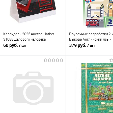
Календарь 2025 настол Hatber
Поурочные разработки 2 
31088 Делового человека
Быкова Английский язык
60 руб.
379 руб.
/ шт
/ шт
Подписаться
Подписатьс
Купить в 1 клик
К сравнению
Купить в 1 клик
К с
В избранное
Недоступно
В избранное
Нед