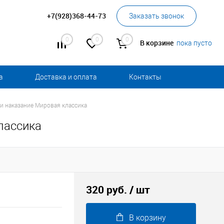
+7(928)368-44-73
Заказать звонок
0
0
0
В корзине
пока пусто
а
Доставка и оплата
Контакты
и наказание Мировая классика
лассика
320 руб.
/ шт
В корзину