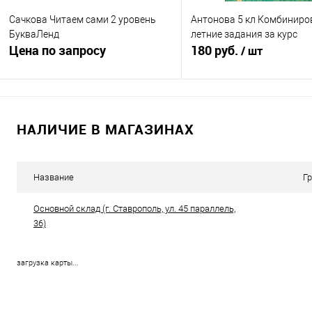
Сачкова Читаем сами 2 уровень
Антонова 5 кл Комбинир
БукваЛенд
летние задания за курс
Цена по запросу
180 руб.
/ шт
Запросить цену
В корзину
НАЛИЧИЕ В МАГАЗИНАХ
Купить в 1 клик
К сравнению
Купить в 1 клик
К с
В избранное
Недоступно
В избранное
В н
Название
Г
Основной склад (г. Ставрополь, ул. 45 параллель,
36)
загрузка карты...