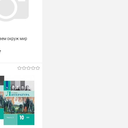
аем окруж мир
т
одписаться
лик
К сравнению
Недоступно