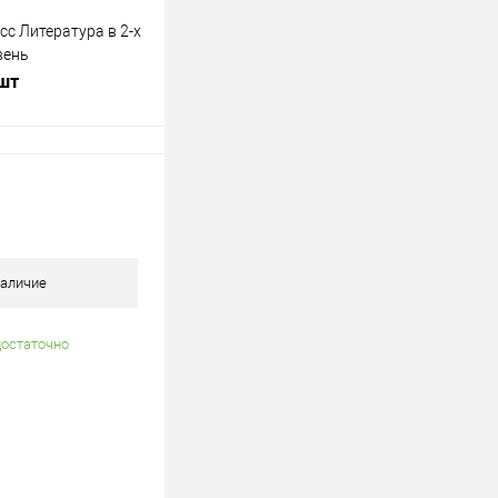
сс Литература в 2-х
вень
 шт
В корзину
лик
К сравнению
В наличии
аличие
достаточно