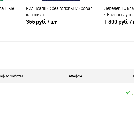
ованные
Рид Всадник без головы Мировая
Лебедев 10 кла
классика
ч Базовый уро
355 руб.
1 800 руб.
/ шт
/
В корзину
равнению
Купить в 1 клик
К сравнению
Купить в 1 к
аличии
В избранное
В наличии
В избранное
рафик работы
Телефон
Н