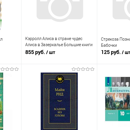
Кэрролл Алиса в стране чудес
кл
Стрекоза Позн
Алиса в Зазеркалье Большие книги
Бабочки
Азбука
855 руб.
125 руб.
/ шт
/ ш
я
В корзину
П
равнению
Купить в 1 клик
К сравнению
Купить в 1 к
оступно
В избранное
В наличии
В избранное