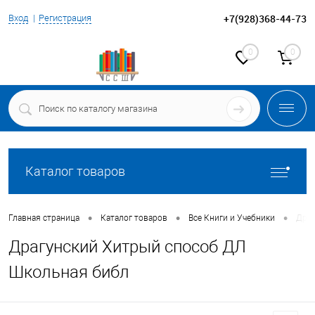
+7(928)368-44-73
Вход
Регистрация
0
0
Каталог товаров
•
•
•
Главная страница
Каталог товаров
Все Книги и Учебники
Драг
Драгунский Хитрый способ ДЛ
Школьная библ