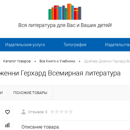
Вся литература для Вас и Ваших детей!
Издательские услуги
Типография
Издательств
•
•
Каталог товаров
Все Книги и Учебники
Драйзер Дженни Герхард В
женни Герхард Всемирная литература
КИ
ПОХОЖИЕ ТОВАРЫ
Отзывов: 0
Описание товара: