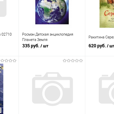
ы 02710
Росмэн Детская энциклопедия
Ракитина Сере
Планета Земля
335 руб.
620 руб.
/ шт
/ ш
я
Подписаться
равнению
Купить в 1 клик
К сравнению
Купить в 1 к
оступно
В избранное
Недоступно
В избранное