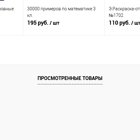
сновные
30000 примеров по математике 3
Э.Раскраска-от
кл.
№1702
195 руб.
110 руб.
/ шт
/ ш
я
Подписаться
равнению
Купить в 1 клик
К сравнению
Купить в 1 к
оступно
В избранное
Недоступно
В избранное
ПРОСМОТРЕННЫЕ ТОВАРЫ