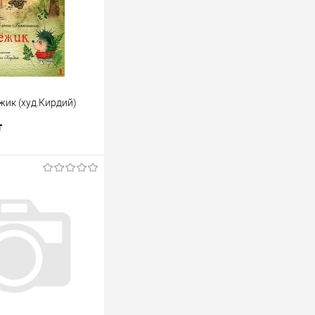
жик (худ.Кирдий)
т
В корзину
лик
К сравнению
В наличии