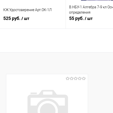
В.НБУ-1 Алгебра 7-9 кл О
КЖ Удостоверение Арт.ОК-1Л
определения
525 руб.
55 руб.
/ шт
/ шт
В корзину
Подписатьс
Купить в 1 клик
К сравнению
Купить в 1 клик
К с
В избранное
В наличии
В избранное
Нед