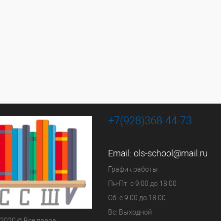
+7(928)368-44-73
Email:
ols-school@mail.ru
График работы
Пн-Пт: с 9:00 до 18:00
Сб: с 9:00 до 18:00
Вс: Выходной
 2020 © Все права