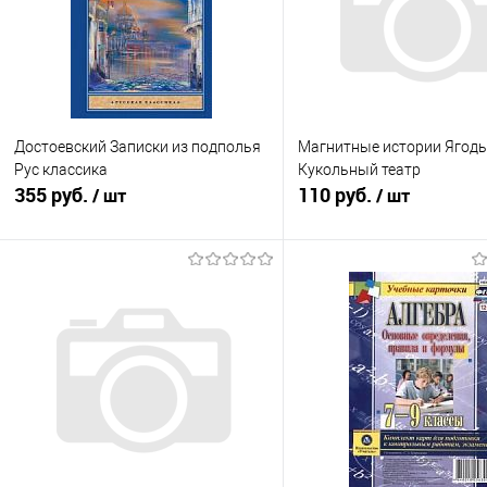
Достоевский Записки из подполья
Магнитные истории Ягод
Рус классика
Кукольный театр
355 руб.
110 руб.
/ шт
/ шт
В корзину
Подписатьс
Купить в 1 клик
К сравнению
Купить в 1 клик
К с
В избранное
В наличии
В избранное
Нед