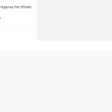
гадалка Hot Wheels
т
В корзину
лик
К сравнению
В наличии