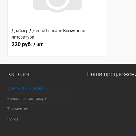
Драйзер Дженни Герхард Всемирная
литература
220 руб.
/ шт
Каталог
Наши предложен
Все Книги и Учебники
Канцелярские товары
Творчество
Ручки