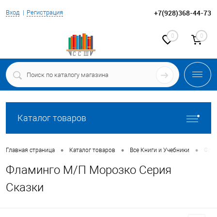
+7(928)368-44-73
Вход
Регистрация
0
0
Каталог товаров
•
•
•
Главная страница
Каталог товаров
Все Книги и Учебники
Флам
Фламинго М/П Морозко Серия
Сказки