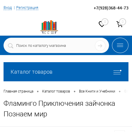
+7(928)368-44-73
Вход
Регистрация
0
0
Каталог товаров
•
•
•
Главная страница
Каталог товаров
Все Книги и Учебники
Флам
Фламинго Приключения зайчонка
Познаем мир