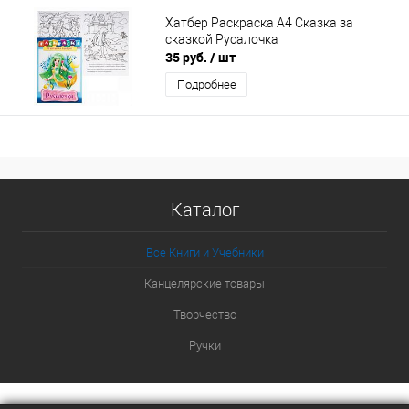
Хатбер Раскраска А4 Сказка за
сказкой Русалочка
35 руб.
/ шт
Подробнее
Каталог
Все Книги и Учебники
Канцелярские товары
Творчество
Ручки