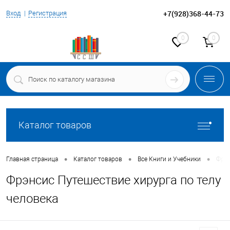
+7(928)368-44-73
Вход
Регистрация
0
0
Каталог товаров
•
•
•
Главная страница
Каталог товаров
Все Книги и Учебники
Фрэн
Фрэнсис Путешествие хирурга по телу
человека