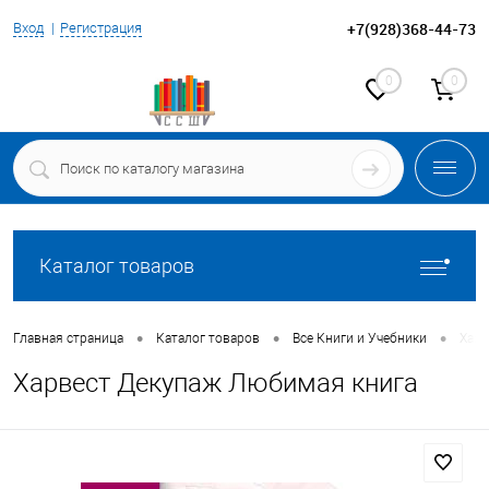
+7(928)368-44-73
Вход
Регистрация
0
0
Каталог товаров
•
•
•
Главная страница
Каталог товаров
Все Книги и Учебники
Харв
Харвест Декупаж Любимая книга