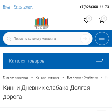
+7(928)368-44-73
Вход
Регистрация
0
0
Каталог товаров
•
•
•
Главная страница
Каталог товаров
Все Книги и Учебники
Кинн
Кинни Дневник слабака Долгая
дорога