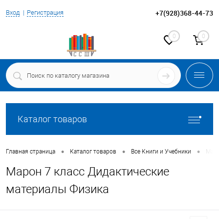
+7(928)368-44-73
Вход
Регистрация
0
0
Каталог товаров
•
•
•
Главная страница
Каталог товаров
Все Книги и Учебники
Маро
Марон 7 класс Дидактические
материалы Физика