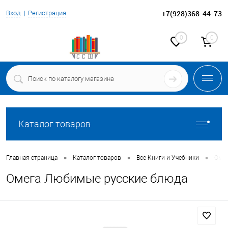
+7(928)368-44-73
Вход
Регистрация
0
0
Каталог товаров
•
•
•
Главная страница
Каталог товаров
Все Книги и Учебники
Омег
Омега Любимые русские блюда