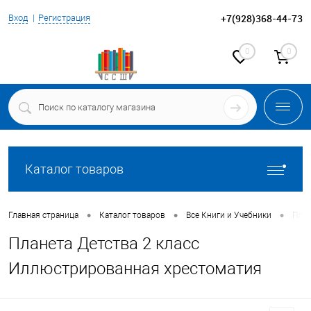
+7(928)368-44-73
Вход
Регистрация
0
0
Каталог товаров
•
•
•
Главная страница
Каталог товаров
Все Книги и Учебники
План
Планета Детства 2 класс
Иллюстрированная хрестоматия