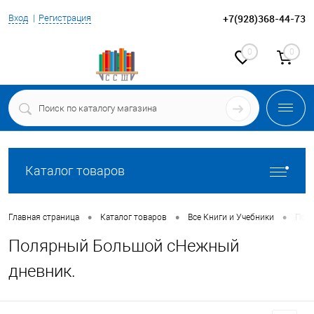
+7(928)368-44-73
Вход
Регистрация
0
0
Каталог товаров
•
•
•
Главная страница
Каталог товаров
Все Книги и Учебники
Поля
Полярный Большой сНежный
дневник.