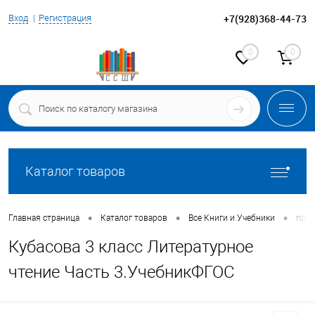
+7(928)368-44-73
Вход
Регистрация
0
0
Каталог товаров
•
•
•
Главная страница
Каталог товаров
Все Книги и Учебники
про
Кубасова 3 класс Литературное
чтение Часть 3.УчебникФГОС