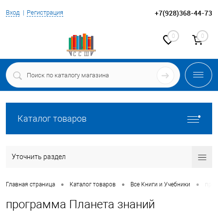
+7(928)368-44-73
Вход
Регистрация
0
0
Каталог товаров
Уточнить раздел
•
•
•
Главная страница
Каталог товаров
Все Книги и Учебники
прог
программа Планета знаний