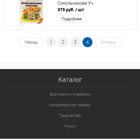
Сокольникова Уч.
375 руб.
/ шт
Подробнее
Назад
1
2
3
4
Вперед
Каталог
Все Книги и Учебники
Канцелярские товары
Творчество
Ручки