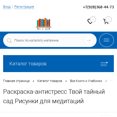
+7(928)368-44-73
Вход
Регистрация
0
0
Каталог товаров
•
•
•
Главная страница
Каталог товаров
Все Книги и Учебники
Раск
Раскраска-антистресс Твой тайный
сад Рисунки для медитаций