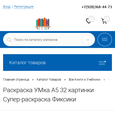
+7(928)368-44-73
Вход
Регистрация
0
0
Каталог товаров
•
•
•
Главная страница
Каталог товаров
Все Книги и Учебники
Раск
Раскраска УМка А5 32 картинки
Супер-раскраска Фиксики