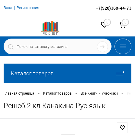
+7(928)368-44-73
Вход
Регистрация
0
0
Каталог товаров
•
•
•
Главная страница
Каталог товаров
Все Книги и Учебники
Реше
Решеб.2 кл Канакина Рус.язык