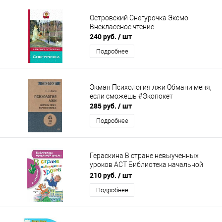
Островский Снегурочка Эксмо
Внеклассное чтение
240 руб.
/ шт
Подробнее
Экман Психология лжи Обмани меня,
если сможешь #Экопокет
285 руб.
/ шт
Подробнее
Гераскина В стране невыученных
уроков АСТ Библиотека начальной
школы
210 руб.
/ шт
Подробнее