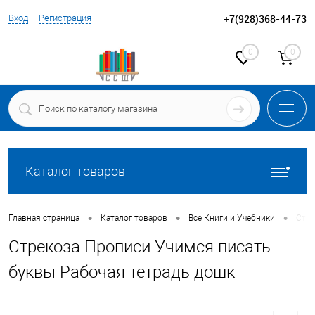
+7(928)368-44-73
Вход
Регистрация
0
0
Каталог товаров
•
•
•
Главная страница
Каталог товаров
Все Книги и Учебники
Стре
Стрекоза Прописи Учимся писать
буквы Рабочая тетрадь дошк