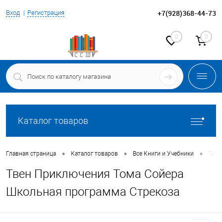
+7(928)368-44-73
Вход
Регистрация
0
0
Каталог товаров
•
•
•
Главная страница
Каталог товаров
Все Книги и Учебники
Твен
Твен Приключения Тома Сойера
Школьная программа Стрекоза