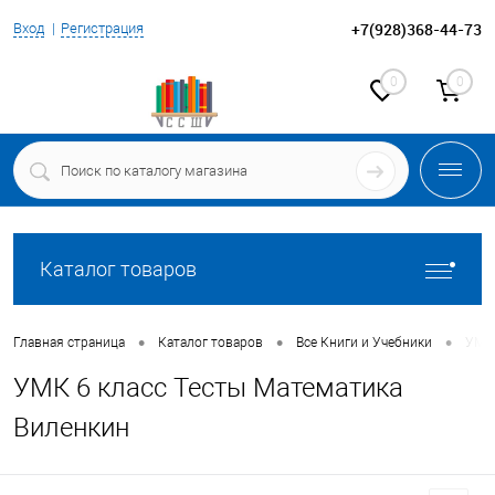
+7(928)368-44-73
Вход
Регистрация
0
0
Каталог товаров
•
•
•
Главная страница
Каталог товаров
Все Книги и Учебники
УМК 
УМК 6 класс Тесты Математика
Виленкин