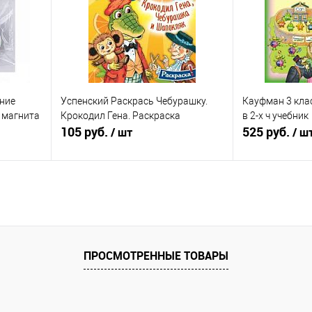
аличии
В избранное
Недоступно
В избранное
ение
Успенский Раскрась Чебурашку.
Кауфман 3 кла
 магнита
Крокодил Гена. Раскраска
в 2-х ч учебник
105 руб.
525 руб.
/ шт
/ ш
я
Подписаться
П
равнению
Купить в 1 клик
К сравнению
Купить в 1 к
оступно
В избранное
Недоступно
В избранное
ПРОСМОТРЕННЫЕ ТОВАРЫ