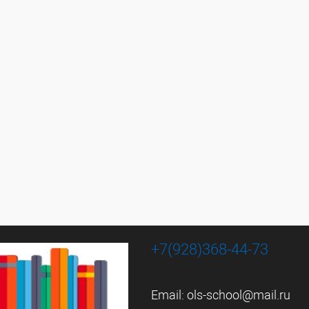
+7(928)368-44-73
Email:
ols-school@mail.ru