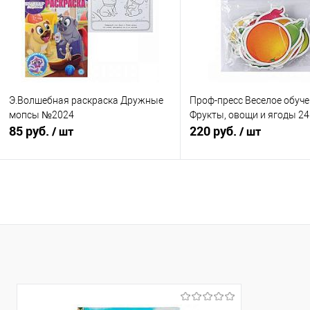
В избранное
В наличии
В избранное
В н
Э.Волшебная раскраска Дружные
Проф-пресс Веселое обуч
мопсы №2024
Фрукты, овощи и ягоды 24
85 руб.
220 руб.
/ шт
/ шт
Подписаться
Подписатьс
Купить в 1 клик
К сравнению
Купить в 1 клик
К с
В избранное
Недоступно
В избранное
Нед