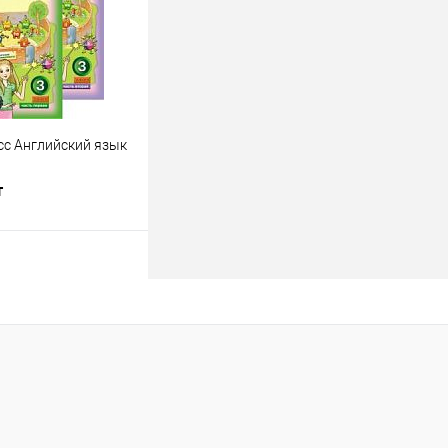
В наличии
сс Английский язык
т
одписаться
лик
К сравнению
Недоступно