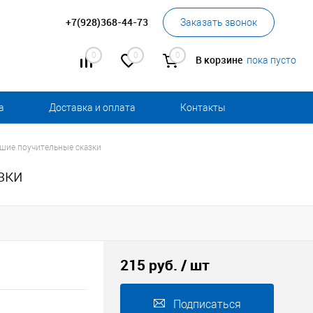
+7(928)368-44-73
Заказать звонок
0
0
0
В корзине
пока пусто
а
Доставка и оплата
Контакты
шие поучительные сказки
зки
215 руб.
/ шт
Подписаться