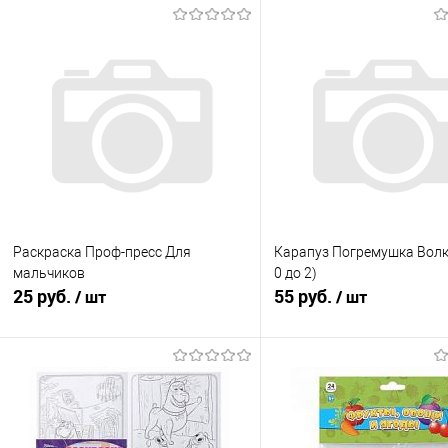
Раскраска Проф-пресс Для
Карапуз Погремушка Волк. 
мальчиков
0 до 2)
25 руб.
55 руб.
/ шт
/ шт
В корзину
В корзину
Купить в 1 клик
К сравнению
Купить в 1 клик
К с