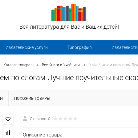
Вся литература для Вас и Ваших детей!
Издательские услуги
Типография
Издательств
•
•
Каталог товаров
Все Книги и Учебники
УМка Читаем по слогам Луч
ем по слогам Лучшие поучительные ска
КИ
ПОХОЖИЕ ТОВАРЫ
Отзывов: 0
Описание товара: