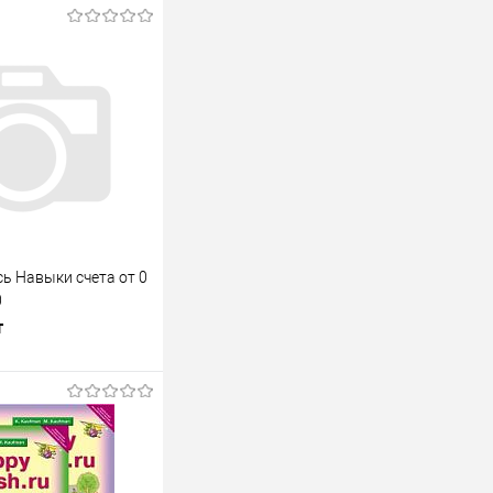
ь Навыки счета от 0
0
т
В корзину
лик
К сравнению