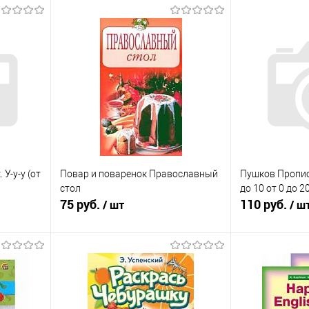
У-у-у (от
Повар и поваренок Православный
Пушков Пропис
стол
до 10 от 0 до 2
75 руб.
110 руб.
/ шт
/ ш
Подписаться
равнению
Купить в 1 клик
К сравнению
Купить в 1 к