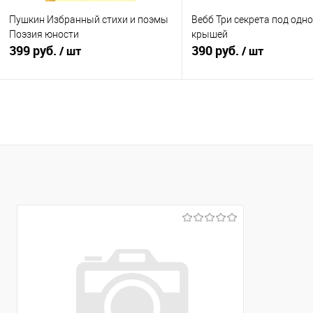
Пушкин Избранный стихи и поэмы
Вебб Три секрета под одн
Поэзия юности
крышей
399 руб.
390 руб.
/ шт
/ шт
В корзину
Подписатьс
Купить в 1 клик
К сравнению
Купить в 1 клик
К с
В избранное
В наличии
В избранное
Нед