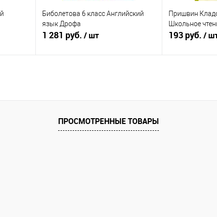
ой
Биболетова 6 класс Английский
Пришвин Клад
язык Дрофа
Школьное чтен
1 281 руб.
193 руб.
/ шт
/ ш
я
Подписаться
П
равнению
Купить в 1 клик
К сравнению
Купить в 1 к
оступно
В избранное
Недоступно
В избранное
ПРОСМОТРЕННЫЕ ТОВАРЫ