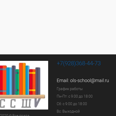
+7(928)368-44-73
Email:
ols-school@mail.ru
График работы
Пн-Пт: с 9:00 до 18:00
Сб: с 9:00 до 18:00
Вс: Выходной
 2020 © Все права