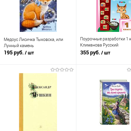
Поурочные разработки 1 
Медоус Лисичка Тыковска, или
Климанова Русский
Лунный камень
195 руб.
язык(Перспектива)
355 руб.
/ шт
/ шт
Подписаться
В корзину
Купить в 1 клик
К сравнению
Купить в 1 клик
К с
В избранное
Недоступно
В избранное
В н