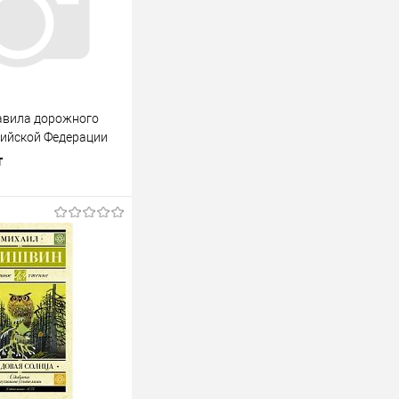
авила дорожного
ийской Федерации
т
В корзину
лик
К сравнению
В наличии