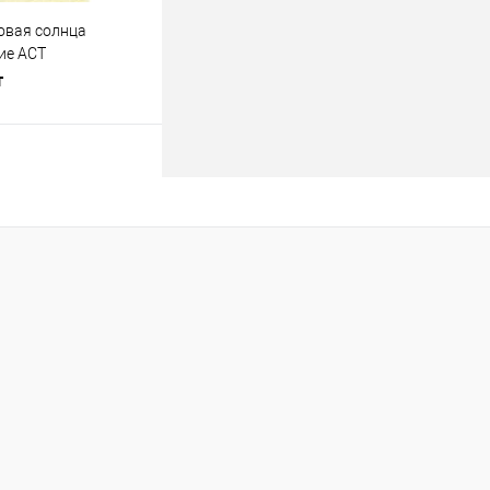
овая солнца
ие АСТ
т
одписаться
лик
К сравнению
Недоступно