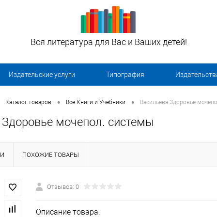
Вся литература для Вас и Ваших детей!
Издательские услуги
Типография
Издательств
•
•
Каталог товаров
Все Книги и Учебники
Васильева Здоровье мочепо
 Здоровье мочепол. системы
КИ
ПОХОЖИЕ ТОВАРЫ
Отзывов: 0
Описание товара: