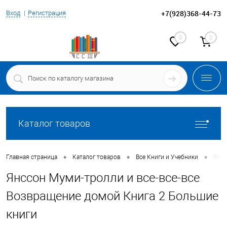
+7(928)368-44-73
Вход
Регистрация
0
0
Каталог товаров
•
•
•
Главная страница
Каталог товаров
Все Книги и Учебники
Янсс
Янссон Муми-тролли и все-все-все
Возвращение домой Книга 2 Большие
книги