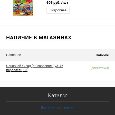
лет
605 руб.
/ шт
Подробнее
НАЛИЧИЕ В МАГАЗИНАХ
Наличие
Название
Основной склад (г. Ставрополь, ул. 45
достаточно
параллель, 36)
Каталог
Все Книги и Учебники