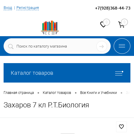
+7(928)368-44-73
Вход
Регистрация
0
0
Каталог товаров
•
•
•
Главная страница
Каталог товаров
Все Книги и Учебники
Заха
Захаров 7 кл Р.Т.Биология