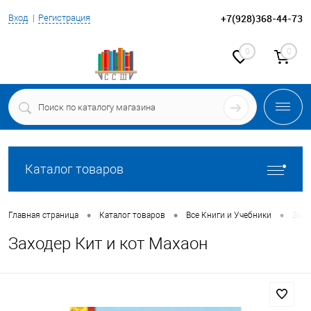
+7(928)368-44-73
Вход
Регистрация
0
0
Каталог товаров
•
•
•
Главная страница
Каталог товаров
Все Книги и Учебники
Захо
Заходер Кит и кот Махаон