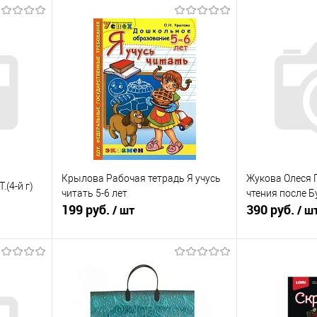
Крылова Рабочая тетрадь Я учусь
Жукова Олеся 
.(4-й г)
читать 5-6 лет
чтения после 
199 руб.
390 руб.
/ шт
/ ш
я
В корзину
равнению
Купить в 1 клик
К сравнению
Купить в 1 к