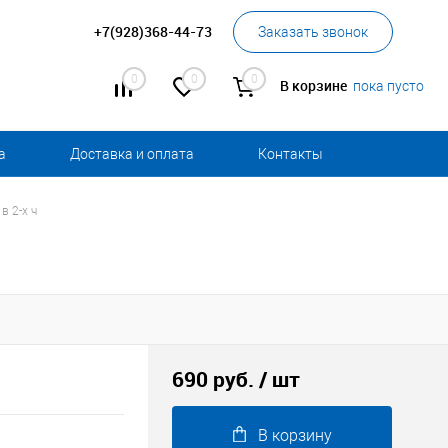
+7(928)368-44-73
Заказать звонок
0
0
0
В корзине
пока пусто
а
Доставка и оплата
Контакты
в 2-х ч
690 руб.
/ шт
В корзину