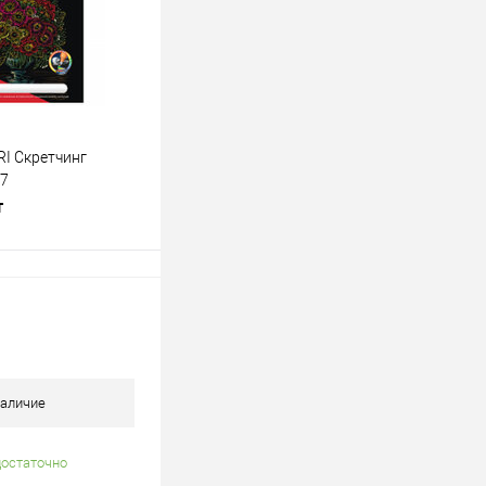
В наличии
RI Скретчинг
17
т
В корзину
лик
К сравнению
В наличии
аличие
достаточно