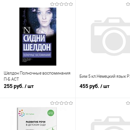
Шелдон Полночные воспоминания
Бим 5 кл.Немецкий язык Р.Т
П-Б АСТ
255 руб.
455 руб.
/ шт
/ шт
В корзину
Подписатьс
Купить в 1 клик
К сравнению
Купить в 1 клик
К с