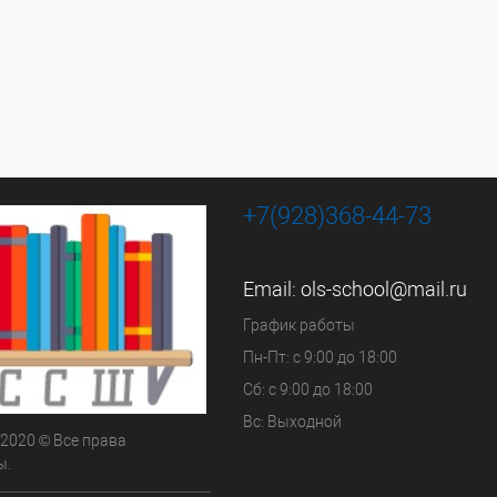
+7(928)368-44-73
Email:
ols-school@mail.ru
График работы
Пн-Пт: с 9:00 до 18:00
Сб: с 9:00 до 18:00
Вс: Выходной
 2020 © Все права
ы.