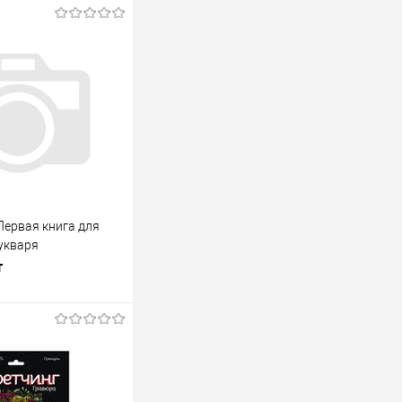
Первая книга для
Букваря
т
В корзину
лик
К сравнению