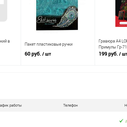
оступно
В избранное
В наличии
В избранное
кий в
Гравюра А4 LO
Пакет пластиковые ручки
Примулы Гр-7
60 руб.
199 руб.
/ шт
/ ш
я
В корзину
равнению
Купить в 1 клик
К сравнению
Купить в 1 к
оступно
В избранное
В наличии
В избранное
рафик работы
Телефон
Н