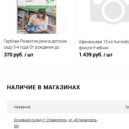
В избранное
В наличии
В избранное
Нед
Гербова Развитие речи в детском
Афанасьева 10 кл Английс
саду 3-4 года От рождения до
фокусе Учебник
школы
370 руб.
1 439 руб.
/ шт
/ шт
Подписаться
Подписатьс
НАЛИЧИЕ В МАГАЗИНАХ
Купить в 1 клик
К сравнению
Купить в 1 клик
К с
В избранное
Недоступно
В избранное
Нед
Название
Г
Основной склад (г. Ставрополь, ул. 45 параллель,
36)