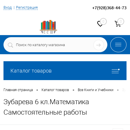
+7(928)368-44-73
Вход
Регистрация
0
0
Каталог товаров
•
•
•
Главная страница
Каталог товаров
Все Книги и Учебники
Зуба
Зубарева 6 кл.Математика
Самостоятельные работы