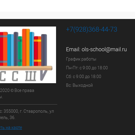
+7(928)368-44-73
Email:
ols-school@mail.ru
График работы
Пн-Пт: с 9:00 до 18:00
Сб: с 9:00 до 18:00
Вс: Выходной
 2020 © Все права
ы.
: 355000, г. Ставрополь, ул
ель, 36.
ть на карте