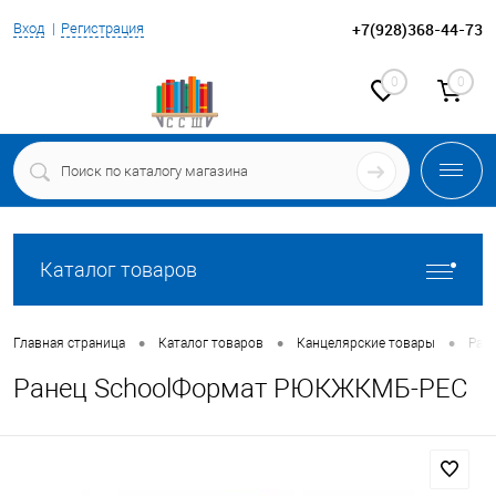
+7(928)368-44-73
Вход
Регистрация
0
0
Каталог товаров
•
•
•
Главная страница
Каталог товаров
Канцелярские товары
Ран
Ранец SchoolФормат РЮКЖКМБ-РЕС