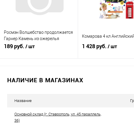
Росмэн Волшебство продолжается
Комарова 4 кл Английски
Гарнер Камень из ожерелья
брисингов
189 руб.
1 428 руб.
/ шт
/ шт
Подписаться
Подписатьс
НАЛИЧИЕ В МАГАЗИНАХ
Купить в 1 клик
К сравнению
Купить в 1 клик
К с
В избранное
Недоступно
В избранное
Нед
Название
Г
Основной склад (г. Ставрополь, ул. 45 параллель,
36)