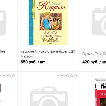
 без
Кэрролл Алиса в Стране чудес БДК
Пулман Тень П
Махаон
650 руб.
420 руб.
/ шт
/ ш
я
В корзину
равнению
Купить в 1 клик
К сравнению
Купить в 1 к
оступно
В избранное
В наличии
В избранное