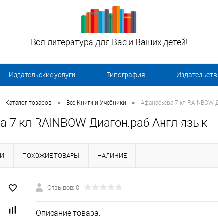
Вся литература для Вас и Ваших детей!
Издательские услуги
Типография
Издательств
•
•
Каталог товаров
Все Книги и Учебники
Афанасьева 7 кл RAINBOW Д
а 7 кл RAINBOW Диагон.раб Англ язык
КИ
ПОХОЖИЕ ТОВАРЫ
НАЛИЧИЕ
Отзывов: 0
Описание товара: