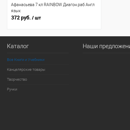
Афанасьева 7 кл RAINBOW Диагон.раб Англ
язык
372 руб.
/ шт
Каталог
Наши предложен
Все Книги и Учебники
Канцелярские товары
Творчество
Ручки