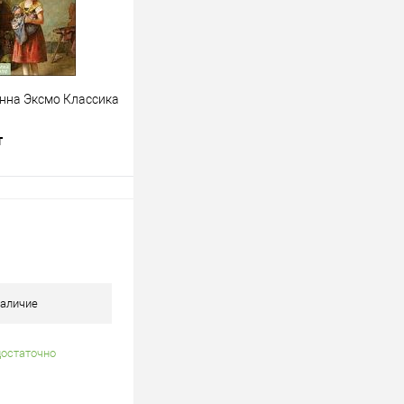
нна Эксмо Классика
т
одписаться
лик
К сравнению
Недоступно
аличие
достаточно