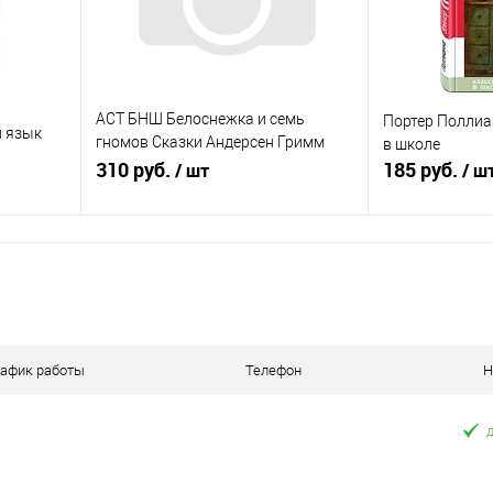
АСТ БНШ Белоснежка и семь
Портер Поллиа
й язык
гномов Сказки Андерсен Гримм
в школе
Перро
310 руб.
185 руб.
/ шт
/ ш
я
В корзину
П
равнению
Купить в 1 клик
К сравнению
Купить в 1 к
оступно
В избранное
В наличии
В избранное
рафик работы
Телефон
Н