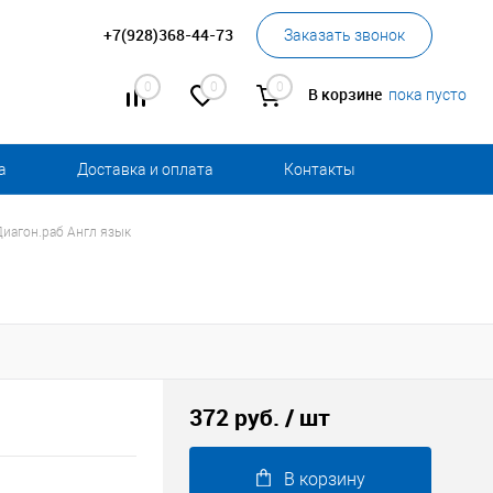
+7(928)368-44-73
Заказать звонок
0
0
0
В корзине
пока пусто
а
Доставка и оплата
Контакты
иагон.раб Англ язык
372 руб.
/ шт
В корзину