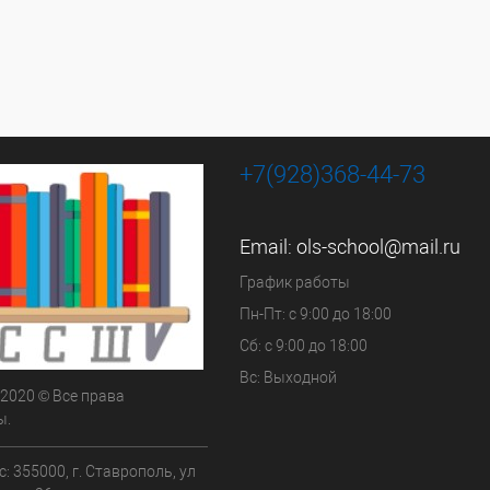
+7(928)368-44-73
Email:
ols-school@mail.ru
График работы
Пн-Пт: с 9:00 до 18:00
Сб: с 9:00 до 18:00
Вс: Выходной
 2020 © Все права
ы.
: 355000, г. Ставрополь, ул