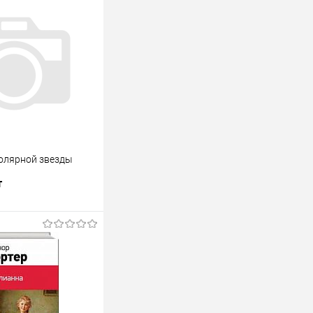
олярной звезды
т
В корзину
лик
К сравнению
В наличии