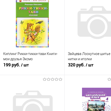
Киплинг Рикки-тикки-тави Книги-
Зайцева Лоскутное шитье
мои друзья Эксмо
нитки и иголки
199 руб.
320 руб.
/ шт
/ шт
В корзину
Подписатьс
Купить в 1 клик
К сравнению
Купить в 1 клик
К с
В избранное
В наличии
В избранное
Нед