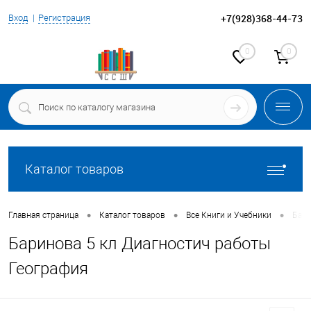
+7(928)368-44-73
Вход
Регистрация
0
0
Каталог товаров
•
•
•
Главная страница
Каталог товаров
Все Книги и Учебники
Бари
Баринова 5 кл Диагностич работы
География