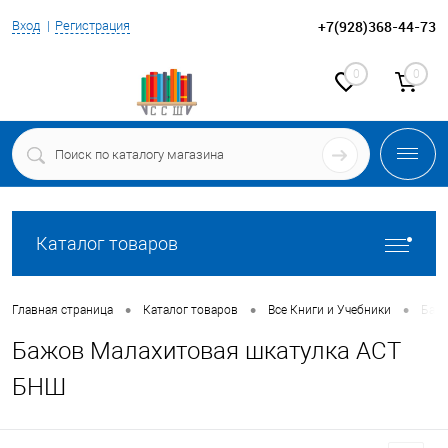
+7(928)368-44-73
Вход
Регистрация
0
0
Каталог товаров
•
•
•
Главная страница
Каталог товаров
Все Книги и Учебники
Бажо
Бажов Малахитовая шкатулка АСТ
БНШ