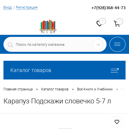
+7(928)368-44-73
Вход
Регистрация
0
0
Каталог товаров
•
•
•
Главная страница
Каталог товаров
Все Книги и Учебники
Кара
Карапуз Подскажи словечко 5-7 л