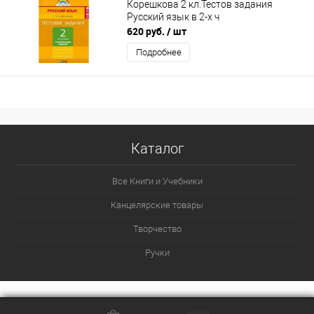
Корешкова 2 кл.Тестов задания
Русский язык в 2-х ч
620 руб.
/ шт
Подробнее
Каталог
Все Книги и Учебники
Канцелярские товары
Творчество
Ручки