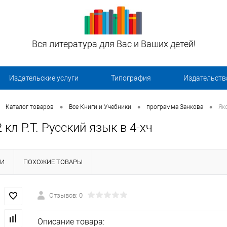
Вся литература для Вас и Ваших детей!
Издательские услуги
Типография
Издательств
•
•
•
Каталог товаров
Все Книги и Учебники
программа Занкова
Яко
 кл Р.Т. Русский язык в 4-хч
КИ
ПОХОЖИЕ ТОВАРЫ
Отзывов: 0
Описание товара: