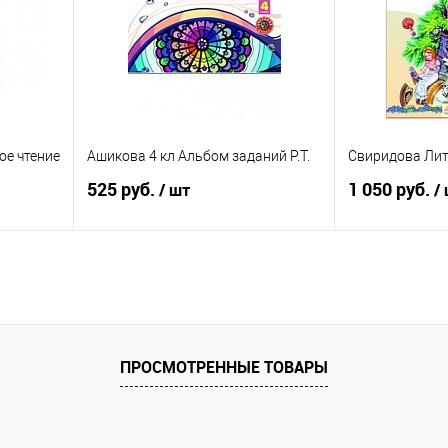
аличии
В избранное
Недоступно
В избранное
ое чтение
Ашикова 4 кл Альбом заданий Р.Т.
Свиридова Лит
525 руб.
1 050 руб.
/ шт
/
я
Подписаться
П
равнению
Купить в 1 клик
К сравнению
Купить в 1 к
оступно
В избранное
Недоступно
В избранное
ПРОСМОТРЕННЫЕ ТОВАРЫ