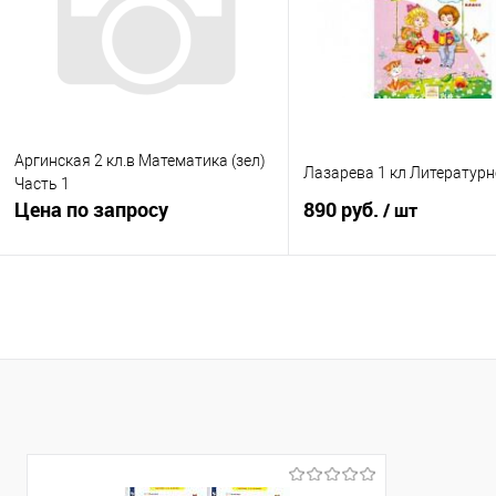
В избранное
Недоступно
В избранное
В н
Аргинская 2 кл.в Математика (зел)
Лазарева 1 кл Литературн
Часть 1
Цена по запросу
890 руб.
/ шт
Запросить цену
Подписатьс
Купить в 1 клик
К сравнению
Купить в 1 клик
К с
В избранное
Недоступно
В избранное
Нед