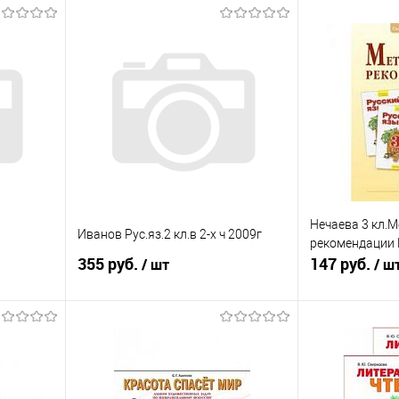
Нечаева 3 кл.
Иванов Рус.яз.2 кл.в 2-х ч 2009г
рекомендации 
355 руб.
147 руб.
/ шт
/ ш
Подписаться
П
равнению
Купить в 1 клик
К сравнению
Купить в 1 к