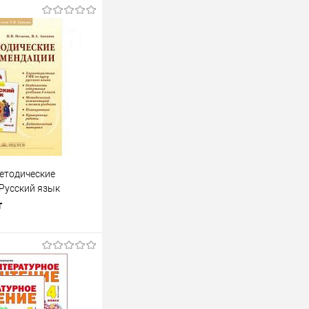
Методические
Русский язык
т
одписаться
лик
К сравнению