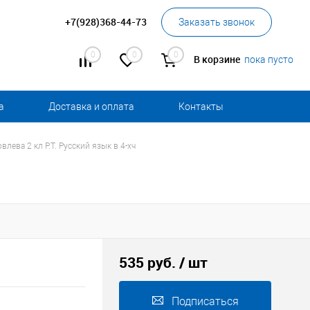
+7(928)368-44-73
Заказать звонок
0
0
0
В корзине
пока пусто
а
Доставка и оплата
Контакты
влева 2 кл Р.Т. Русский язык в 4-хч
535 руб.
/ шт
Подписаться