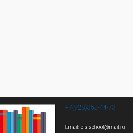
+7(928)368-44-73
Email:
ols-school@mail.ru