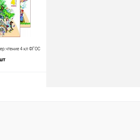
Недоступно
ер.чтение 4 кл ФГОС
 шт
одписаться
лик
К сравнению
Недоступно